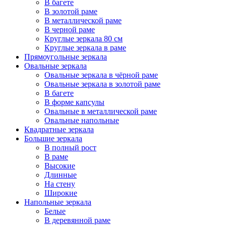
В багете
В золотой раме
В металлической раме
В черной раме
Круглые зеркала 80 см
Круглые зеркала в раме
Прямоугольные зеркала
Овальные зеркала
Овальные зеркала в чёрной раме
Овальные зеркала в золотой раме
В багете
В форме капсулы
Овальные в металлической раме
Овальные напольные
Квадратные зеркала
Большие зеркала
В полный рост
В раме
Высокие
Длинные
На стену
Широкие
Напольные зеркала
Белые
В деревянной раме