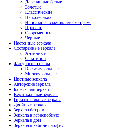
Деревянные белые
Золотые
Классические
На колесиках
Напольные в металлической раме
Прованс
Современные
Черные
Настенные зеркала
Состаренные зеркала
Античные
С патиной
Фигурные зеркала
Восьмиугольные
Многоугольные
Цветные зеркала
Авторские зеркала
Багеты для зеркал
Вертикальные зеркала
Горизонтальные зеркала
Двойные зеркала
Зеркала без рамы
Зеркала в гардеробную
Зеркала в дом
Зеркала в кабинет и офис