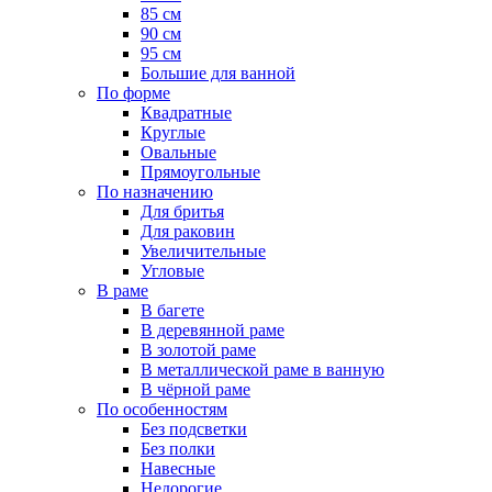
85 см
90 см
95 см
Большие для ванной
По форме
Квадратные
Круглые
Овальные
Прямоугольные
По назначению
Для бритья
Для раковин
Увеличительные
Угловые
В раме
В багете
В деревянной раме
В золотой раме
В металлической раме в ванную
В чёрной раме
По особенностям
Без подсветки
Без полки
Навесные
Недорогие