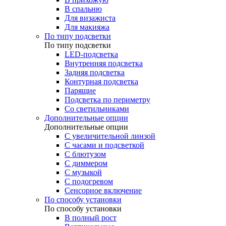
В спальню
Для визажиста
Для макияжа
По типу подсветки
По типу подсветки
LED-подсветка
Внутренняя подсветка
Задняя подсветка
Контурная подсветка
Парящие
Подсветка по периметру
Со светильниками
Дополнительные опции
Дополнительные опции
C увеличительной линзой
C часами и подсветкой
С блютузом
С диммером
С музыкой
С подогревом
Сенсорное включение
По способу установки
По способу установки
В полный рост