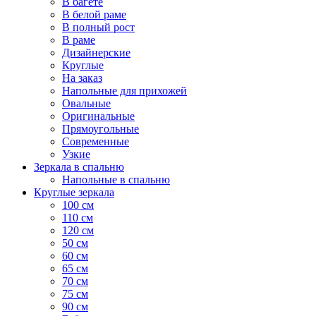
В багете
В белой раме
В полный рост
В раме
Дизайнерские
Круглые
На заказ
Напольные для прихожей
Овальные
Оригинальные
Прямоугольные
Современные
Узкие
Зеркала в спальню
Напольные в спальню
Круглые зеркала
100 см
110 см
120 см
50 см
60 см
65 см
70 см
75 см
90 см