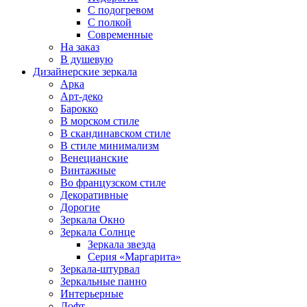
С подогревом
С полкой
Современные
На заказ
В душевую
Дизайнерские зеркала
Арка
Арт-деко
Барокко
В морском стиле
В скандинавском стиле
В стиле минимализм
Венецианские
Винтажные
Во французском стиле
Декоративные
Дорогие
Зеркала Окно
Зеркала Солнце
Зеркала звезда
Серия «Маргарита»
Зеркала-штурвал
Зеркальные панно
Интерьерные
Лофт