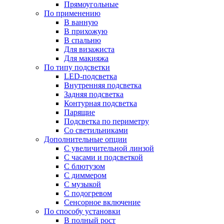
Прямоугольные
По применению
В ванную
В прихожую
В спальню
Для визажиста
Для макияжа
По типу подсветки
LED-подсветка
Внутренняя подсветка
Задняя подсветка
Контурная подсветка
Парящие
Подсветка по периметру
Со светильниками
Дополнительные опции
C увеличительной линзой
C часами и подсветкой
С блютузом
С диммером
С музыкой
С подогревом
Сенсорное включение
По способу установки
В полный рост