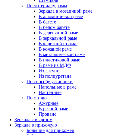
Шампань
По материалу рамы
Зеркала в мозаичной раме
В алюминиевой раме
В багете
В белом багете
В деревянной раме
В зеркальной раме
В каретной стяжке
В кожаной раме
В металлической раме
В пластиковой раме
В раме из МДФ
Из латуни
Из полиуретана
По способу установки
Напольные в раме
Настенные
По стилю
Ажурные
В резной раме
Прованс
Зеркала с вырезом
Зеркала в прихожую
Большие для прихожей