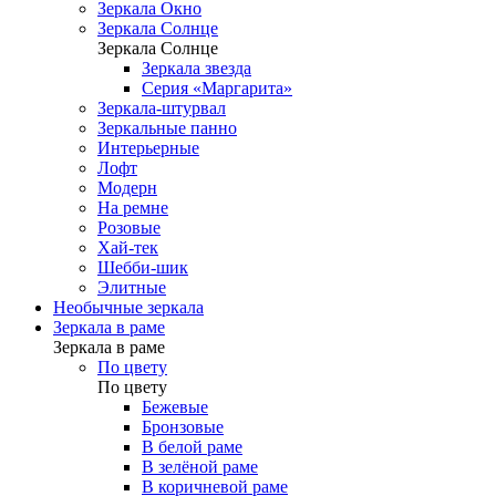
Зеркала Окно
Зеркала Солнце
Зеркала Солнце
Зеркала звезда
Серия «Маргарита»
Зеркала-штурвал
Зеркальные панно
Интерьерные
Лофт
Модерн
На ремне
Розовые
Хай-тек
Шебби-шик
Элитные
Необычные зеркала
Зеркала в раме
Зеркала в раме
По цвету
По цвету
Бежевые
Бронзовые
В белой раме
В зелёной раме
В коричневой раме