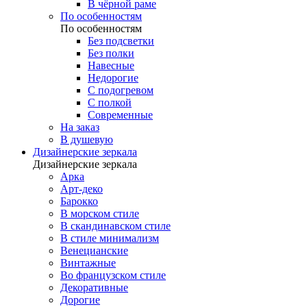
В чёрной раме
По особенностям
По особенностям
Без подсветки
Без полки
Навесные
Недорогие
С подогревом
С полкой
Современные
На заказ
В душевую
Дизайнерские зеркала
Дизайнерские зеркала
Арка
Арт-деко
Барокко
В морском стиле
В скандинавском стиле
В стиле минимализм
Венецианские
Винтажные
Во французском стиле
Декоративные
Дорогие