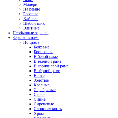
Модерн
На ремне
Розовые
Хай-тек
Шебби-шик
Элитные
Необычные зеркала
Зеркала в раме
По цвету
Бежевые
Бронзовые
В белой раме
В зелёной раме
В коричневой раме
В чёрной раме
Венге
Золотые
Красные
Серебряные
Серые
Синие
Сиреневые
Слоновая кость
Хром