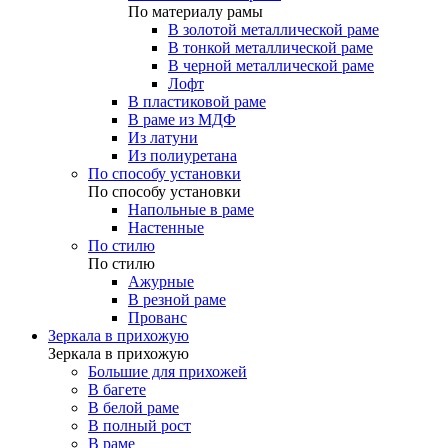
По материалу рамы
В золотой металлической раме
В тонкой металлической раме
В черной металлической раме
Лофт
В пластиковой раме
В раме из МДФ
Из латуни
Из полиуретана
По способу установки
По способу установки
Напольные в раме
Настенные
По стилю
По стилю
Ажурные
В резной раме
Прованс
Зеркала в прихожую
Зеркала в прихожую
Большие для прихожей
В багете
В белой раме
В полный рост
В раме