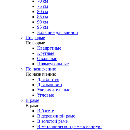
70 см
75 см
80 см
85 см
90 см
95 см
Большие для ванной
По форме
По форме
Квадратные
Круглые
Овальные
Прямоугольные
По назначению
По назначению
Для бритья
Для раковин
Увеличительные
Угловые
В раме
В раме
В багете
В деревянной раме
В золотой раме
В металлической раме в ванную